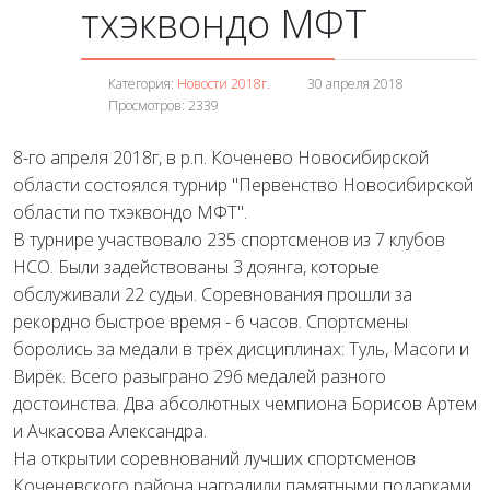
тхэквондо МФТ
Категория:
Новости 2018г.
30 апреля 2018
Просмотров: 2339
8-го апреля 2018г, в р.п. Коченево Новосибирской
области состоялся турнир "Первенство Новосибирской
области по тхэквондо МФТ".
В турнире участвовало 235 спортсменов из 7 клубов
НСО. Были задействованы 3 доянга, которые
обслуживали 22 судьи. Соревнования прошли за
рекордно быстрое время - 6 часов. Спортсмены
боролись за медали в трёх дисциплинах: Туль, Масоги и
Вирёк. Всего разыграно 296 медалей разного
достоинства. Два абсолютных чемпиона Борисов Артем
и Ачкасова Александра.
На открытии соревнований лучших спортсменов
Коченевского района наградили памятными подарками