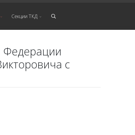
Секции ТКД
а Федерации
Викторовича с