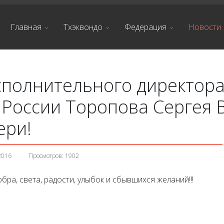
Главная
Тхэквондо
Федерация
Новости
сполнительного директор
России Торопова Сергея 
ери!
2016
Просмотров: 1902
бра, света, радости, улыбок и сбывшихся желаний!!!