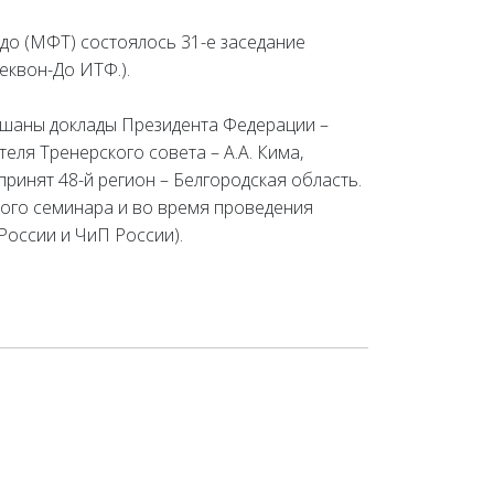
до (МФТ) состоялось 31-е заседание
еквон-До ИТФ.).
лушаны доклады Президента Федерации –
еля Тренерского совета – А.А. Кима,
ринят 48-й регион – Белгородская область.
кого семинара и во время проведения
России и ЧиП России).