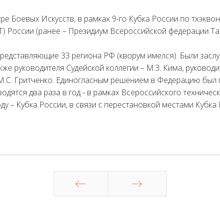
Боевых Искусств, в рамках 9-го Кубка России по тхэквон
 России (ранее – Президиум Всероссийской федерации Та
 представляющие 33 региона РФ (кворум имелся). Были зас
е руководителя Судейской коллегии – М.З. Кима, руководит
М.С. Гритченко. Единогласным решением в Федерацию был п
дятся два раза в год - в рамках Всероссийского техничес
ду – Кубка России, в связи с перестановкой местами Кубка 
Назад
Вперед