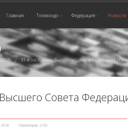
Главная
Тхэквондо
Федерация
Новости
а
2018г.
31-е заседание Высшего Совета Федерации тхэк
/
 Высшего Совета Федерац
 2018
Просмотров: 2100