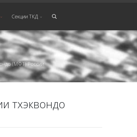
Секции ТКД
вондо (МФТ) России
ии тхэквондо