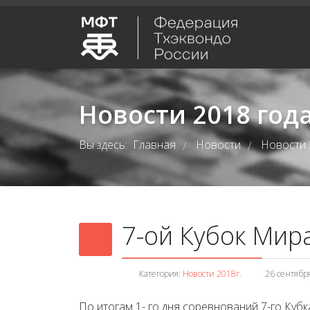
Новости 2018 год
Вы здесь:
Главная
Новости
Новости 
/
/
7-ой Кубок Мира
Категория:
Новости 2018г.
26 сентябр
По итогам 1- го дня соревнований 7-го Кубк