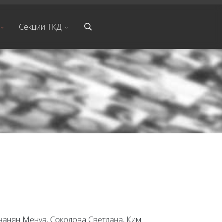
Секции ТКД
 Унанян Менуа, Соколова Светлана, Ким