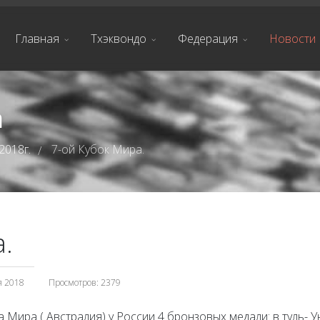
Главная
Тхэквондо
Федерация
Новости
а
2018г.
7-ой Кубок Мира.
/
.
я 2018
Просмотров: 2379
а Мира ( Австралия) у России 4 бронзовых медали: в туль-