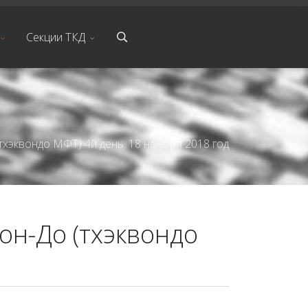
Секции ТКД
хэквондо МФТ) 4й день. 18 ноября 2018 год
он-До (тхэквондо