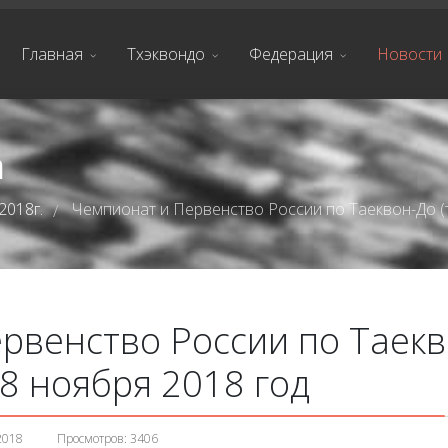
Главная
Тхэквондо
Федерация
Новости
а
2018г.
Чемпионат и Первенство России по Таеквон-До (т
/
рвенство России по Таекв
18 ноября 2018 год
2018
Просмотров: 3406